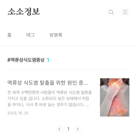
본문 바로가기
소소정보
홈
태그
방명록
역류성식도염증상
1
역류성 식도염 탈출을 위한 원인 증상 및 식이요법
전 세계 수백만명의 사람들이 역류성 식도염 질환을
가지고 있을 겁니다. 소화되지 않은 상태에서 취침
을 하거나, 식사 후 바로 눕는 경우가 많습니다. 현
대인의 병이 되어버린 역류성 식도염에 대해 알아보
2023. 10. 31.
겠습니다. 역류성 식도염의 원인 역류성 식도염은
위산이 식도로 역류하여 자극과 염증을 일으키는 경
우에 발생하는데, 일반적인 질환으로 식도와 위를
1
구분하는 근육 고리인 하부식도괄약근(LES)의 오작