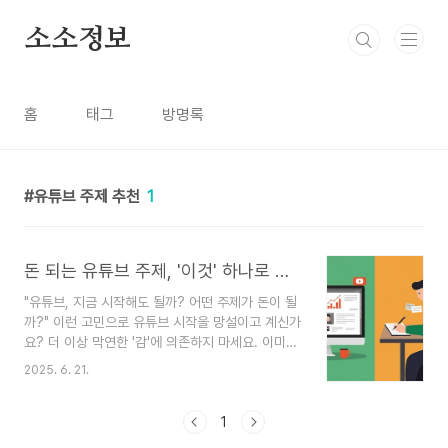
본문 바로가기
소소정보
홈
태그
방명록
유튜브 주제 추천
1
돈 되는 유튜브 주제, '이것' 하나로 다 찾습니다 (초보자용 벤치마킹 가이드)
"유튜브, 지금 시작해도 될까? 어떤 주제가 돈이 될
까?" 이런 고민으로 유튜브 시작을 망설이고 계신가
요? 더 이상 막연한 '감'에 의존하지 마세요. 이미
성공한 채널 속에 숨겨진 '돈 되는 공식'을 찾아내는
2025. 6. 21.
유튜브 벤치마킹 비법을 A to Z까지 알려드립니
다."유튜브는 이미 레드오션이야!"라는 말, 정말 많
이 들어보셨죠? 막상 시작하려고 해도 어떤 주제로
1
해야 할지, 이게 정말 수익으로 이어질지 막막하기