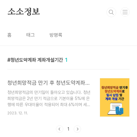
본문 바로가기
소소정보
홈
태그
방명록
청년도약계좌 계좌개설기간
1
청년희망적금 만기 후 청년도약계좌로 일시 납입 및 계좌 개설 기간
청년희망적금의 만기일이 돌아오고 있습니다. 청년
희망적금은 2년 만기 적금으로 기본이율 5%에 은
행에 따른 우대이율이 적용되어 최대 6%이며 세제
혜택까지 포함하면 연 10% 달하는 착한 적금입니
2023. 12. 11.
다. 청년희망적금 만기 후 청년도약 계좌로 일시 납
입할 수 있게 되었는데 관련 정보를 알아보겠습니
다. 청년도약계좌로 일시 납입 허용 청년희망적금
1
만기도래분을 청년도약계좌로 전부 납입하면 도약