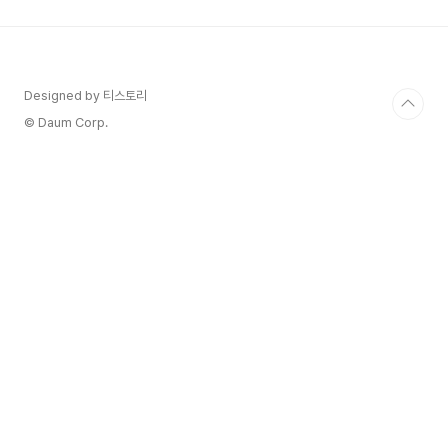
계좌의 세제나 지원금등 여러 혜택을 동일하게 받게
하려는 정책입니다. 청년도약계좌에 1260만 원(청
년희망적금 만기환급금)을 일시 납입하면 - 그 후
18개월간 매월 70만 원이 납입처리함 - 이후 19개
월 차부터 매월 70만 원씩 42개월간 추가 납입하
Designed by 티스토리
여 5년 채움 이렇게 했을 때 이익 - 일반 저축보다
© Daum Corp.
5년간 이자 263만 ..