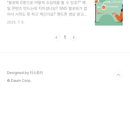
"팔로워 0명으로 어떻게 수십억을 벌 수 있죠?" 매
을 꿰뚫고, 소비자의 깊은 감정을 이해하며, 남들과
일 콘텐츠 만드는데 지치셨나요? SNS 팔로워가 없
다른 프리미엄 전략을 구사할 때 비로소 성공의 문
어서 시작도 못 하고 계신가요? 핸드폰 영상 광고
이 열립니다. 😮 오늘은 비즈니스 전문가 나탈리 도
하나로 자동 수익 시스템을 만든 크리스틴 미렐의
슨의 깊이 있는 통찰을 바탕으로, 지금 당장 주목해
2025. 7. 5.
성공 비결, 그 핵심인 '거절할 수 없는 오퍼' 설계법
야 할 4가지 유망 산업을 소개해 드립니다. 단순한
을 전부 알려드립니다."좋은 제품은 있는데, 이걸 어
아이템 추천이 아닌, '왜' 그 시장이 유망하며 '어떻
떻게 팔아야 할지 모르겠어요." "매일 콘텐츠 올리는
1
게' ..
거, 이제 너무 지겨워요." 이런 고민, 혹시 여러분의
이야기는 아닌가요? 저도 처음엔 오디언스도, 팔로
워도 없는 막막한 상태에서 시작했습니다. 😅 당장
돈은 벌어야 하는데 방법은 보이지 않았죠.오늘 소
개해 드릴 사업가 크리스틴 미렐 역시, 모든 것을 잃
고 아이와 함께 시골 농장 차고에서 살던 시절이 있
Designed by 티스토리
었습니다. 와이파이조차 터지지 않는 환경에서 그..
© Daum Corp.