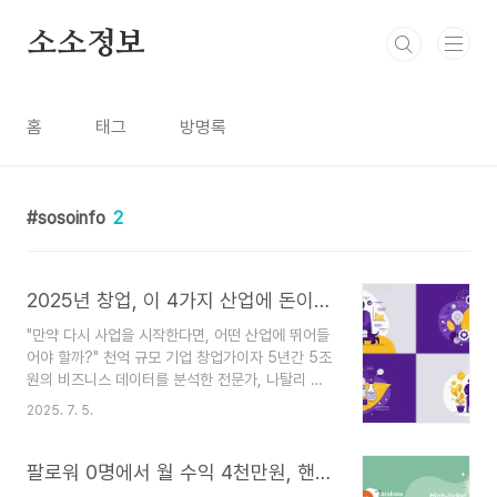
본문 바로가기
소소정보
홈
태그
방명록
sosoinfo
2
2025년 창업, 이 4가지 산업에 돈이 몰립니다 (전문가 분석)
"만약 다시 사업을 시작한다면, 어떤 산업에 뛰어들
어야 할까?" 천억 규모 기업 창업가이자 5년간 5조
원의 비즈니스 데이터를 분석한 전문가, 나탈리 도
슨이 미래의 돈이 흐를 4가지 유망 산업과 그 시장
2025. 7. 5.
을 공략하는 구체적인 전략을 공개합니다.창업을 꿈
꾸는 분들이라면 누구나 "어떤 아이템이 뜰까?"를
고민합니다. 하지만 성공하는 비즈니스는 단순히 유
팔로워 0명에서 월 수익 4천만원, 핸드폰 광고 하나로 시작하는 법
망 아이템을 쫓는 것에서 그치지 않죠. 시장의 본질