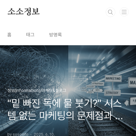
본문 바로가기
소소정보
홈
태그
방명록
정보(Information)/마케팅&블로그
"밑 빠진 독에 물 붓기?" 시스
템 없는 마케팅의 문제점과 해
결책
by sosoinfo
2025. 6. 10.