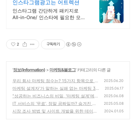
인스타그램광고는 어트렉션
인스타그램 간단하게 패키지로
All-in-One/ 인스타에 필요한 모든
게 가능한곳
2
구독하기
'
정보(Information)
>
마케팅&블로그
' 카테고리의 다른 글
우리 회사 마케팅 점수는? 15가지 항목으로 진
2025.06.20
단하는 자가진단 체크리스트
마케팅 설계자'가 말하는 실패 없는 마케팅 3
(6)
2025.06.17
단계 프로세스 (분석, 설계, 구현)
"성공하는 비즈니스의 비밀, '마케팅 설계'에
(1)
2025.06.08
있습니다!" (핵심 철학 전격 공개)
IT 서비스의 '무료', 정말 공짜일까? 숨겨진 비
(1)
2025.05.08
즈니스 전략 파헤치기 🚀
시장 조사 방법 및 사이트 개발을 위한 데이터
(2)
2024.01.05
(0)