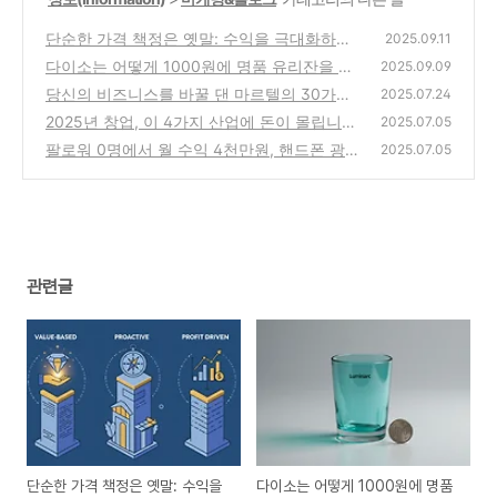
단순한 가격 책정은 옛말: 수익을 극대화하는
2025.09.11
3가지 프라이싱 전략
다이소는 어떻게 1000원에 명품 유리잔을 팔
(0)
2025.09.09
았을까? 루미악 협상 기술의 비밀
당신의 비즈니스를 바꿀 댄 마르텔의 30가지
(0)
2025.07.24
조언 (시간, 고객, 실행, 리더십)
2025년 창업, 이 4가지 산업에 돈이 몰립니다
(1)
2025.07.05
(전문가 분석)
팔로워 0명에서 월 수익 4천만원, 핸드폰 광고
(0)
2025.07.05
하나로 시작하는 법
(1)
관련글
단순한 가격 책정은 옛말: 수익을
다이소는 어떻게 1000원에 명품