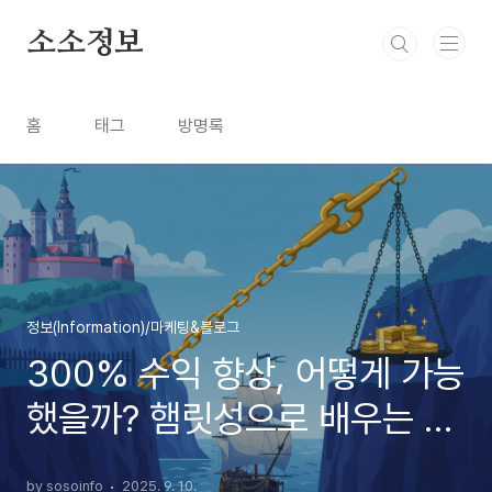
본문 바로가기
소소정보
홈
태그
방명록
정보(Information)/마케팅&블로그
300% 수익 향상, 어떻게 가능
했을까? 햄릿성으로 배우는 비
즈니스 전략
by sosoinfo
2025. 9. 10.