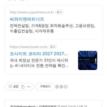
http://www.cypartners.co.kr
광고
씨와이앤파트너즈
전략컨설팅, 가격&영업 최적화솔루션, 고용브랜딩,
수출입컨설팅, 식자재유통
https://www.hunet.co.kr
광고
포사이트 코리아 2027 2027년
도 사업계획 포럼
국내 최정상 전문가 31인이 제시하
는 AI 네이티브 전환 전략을 확인
하세요. 2027년 비즈니스 생존을
위해 경영진이 꼭 알아야 할 필수
전략을 제시합니다.
공감
구독하기
'
정보(Information)
>
마케팅&블로그
' 카테고리의 다른 글