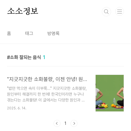
본문 바로가기
소소정보
홈
태그
방명록
소화 잘되는 음식
1
"지긋지긋한 소화불량, 이젠 안녕! 원인부터 해결까지 완벽 가이드"
"밥만 먹으면 속이 더부룩..." 지긋지긋한 소화불량,
원인부터 해결까지 한 번에! 한국인이라면 누구나
겪는다는 소화불량! 이 글에서는 다양한 원인과 증
상을 살펴보고, 일상 속에서 실천할 수 있는 예방 및
2025. 6. 14.
관리법, 그리고 위험 신호까지 꼼꼼하게 알려드립니
다. 편안한 속, 건강한 하루를 되찾으세요!"오늘 점
심 뭐 먹었더라... 속이 영 불편하네." 😥 유난히 한
1
국인들에게 많이 나타난다는 소화불량! 실제로 주변