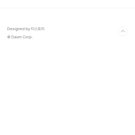
을 보면 '만성 소화불량'을 달고 사는 분들을 심심치
않게 볼 수 있습니다. 단순히 과식해서 체한 것을 넘
어, 속이 더부룩하고 답답하거나, 가스가 차고, 심지
어 메스꺼움이나 복통까지 동반하는 등 그 증상도
다양하죠. 맛있는 음식을 앞에 두고도 마음껏 즐기
Designed by 티스토리
지 못하는 슬픔, 겪어본 분들은 다 아실 거예요..
© Daum Corp.