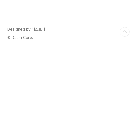
을 보면 '만성 소화불량'을 달고 사는 분들을 심심치
않게 볼 수 있습니다. 단순히 과식해서 체한 것을 넘
어, 속이 더부룩하고 답답하거나, 가스가 차고, 심지
어 메스꺼움이나 복통까지 동반하는 등 그 증상도
다양하죠. 맛있는 음식을 앞에 두고도 마음껏 즐기
Designed by 티스토리
지 못하는 슬픔, 겪어본 분들은 다 아실 거예요..
© Daum Corp.