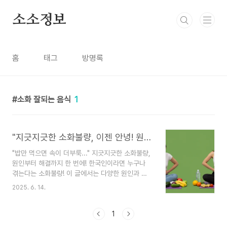
본문 바로가기
소소정보
홈
태그
방명록
소화 잘되는 음식
1
"지긋지긋한 소화불량, 이젠 안녕! 원인부터 해결까지 완벽 가이드"
"밥만 먹으면 속이 더부룩..." 지긋지긋한 소화불량,
원인부터 해결까지 한 번에! 한국인이라면 누구나
겪는다는 소화불량! 이 글에서는 다양한 원인과 증
상을 살펴보고, 일상 속에서 실천할 수 있는 예방 및
2025. 6. 14.
관리법, 그리고 위험 신호까지 꼼꼼하게 알려드립니
다. 편안한 속, 건강한 하루를 되찾으세요!"오늘 점
심 뭐 먹었더라... 속이 영 불편하네." 😥 유난히 한
1
국인들에게 많이 나타난다는 소화불량! 실제로 주변