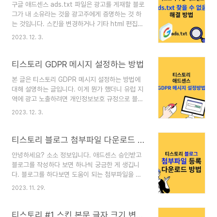
구글 애드센스 ads.txt 파일은 광고를 게재할 블로
선택 후 DNS 관리툴을 선택합니다. 3. 도메인의 선
그가 내 소유라는 것을 광고주에게 증명하는 것 하
택해 주세요. 승인받은 나의 원조도메인을 찾아 주
는 것입니다. 스킨을 변경하거나 기타 html 편집을
세요. 4. DNS 설정을 누르셔서 레코드 추가를 해
수정했을 때 이런 현상이 나타납니다. 티스토리 구
주세요. 5. 레코드 추가 CNAME 선택하고 호스트
2023. 12. 3.
글 애드센스를 접속했을 때 ads.txt 파일을 찾을
이름 등록합니다. 호스트 이름은 여러분이 하위 도
수 없다는 메시지가 뜰 때 해결하는 방법에 대해 알
메인이름을 작성합니다. 여러분이 승인받은 도메인
아보겠습니다. ads.txt 찾을 수 없음 해결 방법 티
티스토리 GDPR 메시지 설정하는 방법
이 원조도메인입..
스토리에서 스킨을 변경하였더니 애드센스 공지가
본 글은 티스토리 GDPR 메시지 설정하는 방법에
'수익 손실 위험- 수익에 심각한 영향을 미치지 않도
대해 설명하는 글입니다. 이게 뭔가 했더니 유럽 지
록 사이트에서 발견된 ads.txt 파일 문제를 해결해
역에 광고 노출하려면 개인정보보호 규정으로 블로
야 합니다'라는 메시지를 확인했습니다. ads.txt를
그에 방문한 사람들에게 개인정보 처리 동의를 구하
찾을 수 없음 메시지 해결하는 방법은 다음과 같습
2023. 12. 3.
기 위한 메시지를 게시하라는 안내였습니다. 티스토
니다. 1. 구글 애드센스에 접속하면 ads.txt 상태가
리의 애드센스에서 GDPR을 설정하는 방법을 알아
찾을 수 없음으로 보입니다. 해결방..
보겠습니다. 애드센스 GDPR 설정 방법 구글 애드
티스토리 블로그 첨부파일 다운로드 방법
센스에 접속하면 다음과 같은 안내 메시지가 보입니
안녕하세요? 소소 정보입니다. 애드센스 승인받고
다. GDPR 메시지 만들기를 클릭하면 GDPR 동의
블로그를 작성하다 보면 하나씩 궁금한 게 생깁니
페이지로 이동합니다. 캠페인 질문은 무시하고 다음
다. 블로그를 하다보면 도움이 되는 첨부파일을 다
화면서 동의를 선택하세요. 애드센스 화면으로 다시
운로드할 수 있게 구성한 글들을 확인할 수 있어요.
이동하여 우측 메뉴에서 "사이트 선택"을 클릭합니
2023. 11. 29.
오늘은 블로그에서 첨부파일을 업로드하여 다운로
다. 사이트 이름과 URL 주소가 비어 있습니다.
드 할 수 있는 방법을 알려드릴게요. 티스토리 블로
GRPD 메시지를 만들 사이트를 선택합니다. 사이
그에 첨부파일 추가하는 방법 티스토리 블로그에 첨
티스토리 #1 스킨 본문 글자 크기 변경하기
트 이름에 사이트이름이나..