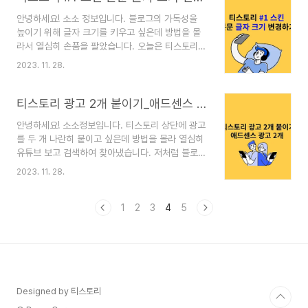
부파일을 추가하는 방법은 아주 쉽습니다. 첨부하고
안녕하세요! 소소 정보입니다. 블로그의 가독성을
싶은 파일을 내 PC에 저장해 놓으세요. 파일을 선
높이기 위해 글자 크기를 키우고 싶은데 방법을 몰
택해 주세요. 파일을 선택 후 내 PC에서 첨부하고
라서 열심히 손품을 팔았습니다. 오늘은 티스토리의
자 하는 파일을 선택하세요. 파일을 선택하시면 아
본문 글자 크기 변경하는 방법에 대해 알려드리겠습
래와 같이 블로그에 등록이 됩니다. 티스토리에 도
2023. 11. 28.
니다. 티스토리 #1 스킨 본문 글자 크기 변경하기
움이 되는 정보와 함께 파일을 제공할 경우에 유용
티스토리 기본 본문 글자 크기는 본문 2입니다. 본
하게 사용하실 수 있습니다. 처음 블로그를 하시는
문 2 글자크기를 본문 1로 바꾸는 게 가장 손쉽게
티스토리 광고 2개 붙이기_애드센스 광고 2개
분들은 작은 기능도 많이 어려..
하는 변경하는 방법입니다. 그런데 이게 별로 이쁘
안녕하세요! 소소정보입니다. 티스토리 상단에 광고
지가 않습니다. 글자 크기는 size 14, size 16,
를 두 개 나란히 붙이고 싶은데 방법을 몰라 열심히
size 18로 지정되어 있습니다. 이 글자가 스킨에 따
유튜브 보고 검색하여 찾아냈습니다. 저처럼 블로그
라 글자 크기가 달라집니다. 본문 3 : size 14 본문
초보이신 분들에게 도움이 되실 거예요. 처음에 광
2 : size 16 본문 3 : size 18 #1 스킨에서 글자 사
2023. 11. 28.
고가 가로로 두줄로 생기니까 너무 지저분해 보이는
이즈 변경하기 제가 사용하는 스킨은 #1인데 해당
거예요. 이것을 두 개를 나란히 볼 수 있는 방법을
스킨에서 폰트를 변..
찾느라 손품을 팔았습니다. 저는 스킨이 #1입니다.
1
2
3
4
5
여기에 광고 붙이는 방법은 다음과 같아요. 먼저 애
드센스에 가셔서 광고단위를 등록하세요. 애드센스
> 광고 > 광고단위 기준 > 디스플레이광고 > 광고
단위이름 : [디스플레이/반응형] 상단 2개 1번 > 광
고크기: 반응형 > 저장 애드센스> 광고> 광고단위
기준 > 디스플레이광고 > 광고단위이름 : [디스플
Designed by 티스토리
레이/반응형] 상담 2개 2번 > 광고크기: 반응형 >..