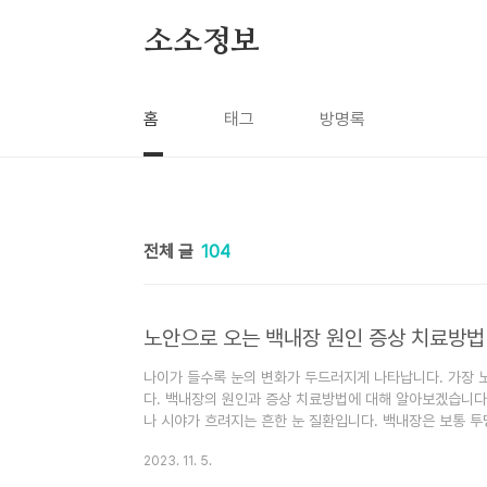
본문 바로가기
소소정보
홈
태그
방명록
전체 글
104
노안으로 오는 백내장 원인 증상 치료방법
나이가 들수록 눈의 변화가 두드러지게 나타납니다. 가장 
다. 백내장의 원인과 증상 치료방법에 대해 알아보겠습니다
나 시야가 흐려지는 흔한 눈 질환입니다. 백내장은 보통 투
생합니다. 수정체의 이러한 흐려짐은 전형적으로 노화의 결과
2023. 11. 5.
과 같은 특정한 질병에 의해서도 발생할 수 있습니다. 나이
쳐 이러한 흐린 부분을 만들어 눈으로 빛이 전달되는 것을 