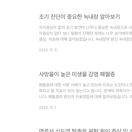
흐려집니다. 수정체의 흐린 모습은 안개 낀 창문을 통해 보
린 수정체가 선명한..
조기 진단이 중요한 녹내장 알아보기
자각증상이 없어 조기 발견이 너무나 중요한 녹내장으로 시
각증상이 없다 보니 질환이 진행된 후에는 너무 늦어버리게 
증상, 치료에 대해 알아보겠습니다. 녹내장의 원인 녹내장은
는 눈의 상태입니다. 당신의 눈을 풍선처럼 상상해 보세요.
2023. 11. 3.
유출된다고 생각해 보세요. 건강한 눈에서, 그 유체는 균형
는 무엇인가가 이 균형을 방해합니다. 과잉된 유체는 적절하
이것은 당신의 눈 뒤쪽에 있는 시신경을 손상시킬 수 있습니
록 당신의 뇌..
사망율이 높은 미생물 감염 패혈증
패혈증에 대한 사망 사례가 늘고 있는데 이유는 노인이나 
화되고 잘 치료가 되지 않는다고 합니다. 면역력 저하자가
니다. 패혈증의 원인과 치료방법에 대해 알아보겠습니다. 
물 감염에 대한 몸의 반응이 해로울 때 발생하는 의학적인 
2023. 11. 1.
계가 건강을 유지하기 위해 싸워 이겨냅니다. 그러나 패혈
을 일으킵니다. 즉, 세균이 혈액 속으로 들어가 번식하면
뜻으로 패혈증인 것입니다. 이것은 고열, 호흡 곤란, 빠른 
질 수 있습니다...
역류성 식도염 탈출을 위한 원인 증상 및