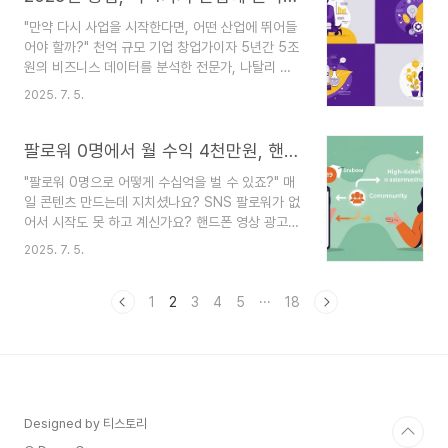
더 빠르게 성장할 수 있는 비결은 없을까?" 😥 창업
"만약 다시 사업을 시작한다면, 어떤 산업에 뛰어들
을 꿈꾸거나, 현재 비즈니스를 운영하고 있는 분들
어야 할까?" 천억 규모 기업 창업가이자 5년간 5조
이라면 누구나 한 번쯤 해봤을 깊은 고민일 겁니다.
원의 비즈니스 데이터를 분석한 전문가, 나탈리 도
수많은 정보의 홍수 속에서 내게 꼭 필요한 '진짜'
슨이 미래의 돈이 흐를 4가지 유망 산업과 그 시장
조언을 찾기란 쉽지 않죠.만약 27년간의 성공과 실
2025. 7. 5.
을 공략하는 구체적인 전략을 공개합니다.창업을 꿈
패를 통해 얻은 값진 지혜를 누군가 옆에서 명쾌하
꾸는 분들이라면 누구나 "어떤 아이템이 뜰까?"를
게 알려준다면 어떨까요? 여기, 성공적인 사업가..
고민합니다. 하지만 성공하는 비즈니스는 단순히 유
팔로워 0명에서 월 수익 4천만원, 핸드폰 광고 하나로 시작하는 법
망 아이템을 쫓는 것에서 그치지 않죠. 시장의 본질
"팔로워 0명으로 어떻게 수십억을 벌 수 있죠?" 매
을 꿰뚫고, 소비자의 깊은 감정을 이해하며, 남들과
일 콘텐츠 만드는데 지치셨나요? SNS 팔로워가 없
다른 프리미엄 전략을 구사할 때 비로소 성공의 문
어서 시작도 못 하고 계신가요? 핸드폰 영상 광고
이 열립니다. 😮 오늘은 비즈니스 전문가 나탈리 도
하나로 자동 수익 시스템을 만든 크리스틴 미렐의
슨의 깊이 있는 통찰을 바탕으로, 지금 당장 주목해
2025. 7. 5.
성공 비결, 그 핵심인 '거절할 수 없는 오퍼' 설계법
야 할 4가지 유망 산업을 소개해 드립니다. 단순한
을 전부 알려드립니다."좋은 제품은 있는데, 이걸 어
아이템 추천이 아닌, '왜' 그 시장이 유망하며 '어떻
떻게 팔아야 할지 모르겠어요." "매일 콘텐츠 올리는
1
2
3
4
5
···
18
게' ..
거, 이제 너무 지겨워요." 이런 고민, 혹시 여러분의
이야기는 아닌가요? 저도 처음엔 오디언스도, 팔로
워도 없는 막막한 상태에서 시작했습니다. 😅 당장
돈은 벌어야 하는데 방법은 보이지 않았죠.오늘 소
개해 드릴 사업가 크리스틴 미렐 역시, 모든 것을 잃
고 아이와 함께 시골 농장 차고에서 살던 시절이 있
Designed by 티스토리
었습니다. 와이파이조차 터지지 않는 환경에서 그..