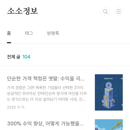
본문 바로가기
소소정보
홈
태그
방명록
전체 글
104
단순한 가격 책정은 옛말: 수익을 극대화하는 3가지 프라이싱 전략
가격 경쟁은 그만! 똑똑한 기업들이 선택한 3가지
성공적인 프라이싱 전략!단순히 원가에 마진을 더하
는 방식으로는 더 이상 살아남기 어려운 시대, 진짜
돈 버는 기업들은 어떻게 가격을 책정하는지 그 비
2025. 9. 11.
법을 알려드립니다.비즈니스를 하다 보면 가격 때문
에 골치 아픈 적 많으시죠? 다른 회사와 경쟁하느라
가격을 내렸는데, 막상 이익은 줄고 고객은 만족하
300% 수익 향상, 어떻게 가능했을까? 햄릿성으로 배우는 비즈니스 전략
지 못하는 아이러니한 상황이 생기기도 해요. 😢 사