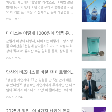
'부당한' 세금에서 '합당한' 가격으로, 그 마법 같은
실 가격은 단순히 제품의 '값'을 정하는 행위가 아니
변화! 16세기 덴마크 왕국을 구하고 햄릿성을 세운
라, 사업의 모든 것을 결정하는 가장 중요한 전략입
'가치 기반 프라이싱'의 천재적인 문제 해결법을 파
니다. 오늘은 단순한 가격 책정을 넘어 비즈니스의
헤쳐 봅니다.16세기 덴마크의 젊은 왕 프레데릭 2세
성공을 이끄는 세 가지 핵심 프라이싱 전략을 알아
2025. 9. 10.
는 심각한 재정난에 처해 있었습니다. 7년 전쟁으로
볼게요.1. 고객의 '가치'에 집중하는, 가치 기반 프라
국고는 텅 비었고, 주요 수입원인 엘시노르 해협의
이싱 (Value-based Pricing) 💎이 전략은..
통행료는 '부당하다'는 불만이 쇄도했죠. 당시 통행
다이소는 어떻게 1000원에 명품 유리잔을 팔았을까? 루미악 협상 기술의 비밀
료는 배 한 척당 1노블로, 크기나 화물 종류에 관계
균일가 매장의 대명사, 다이소는 어떻게 프랑스 명
없이 일률적으로 부과되었기 때문입니다. 선장들은
품 유리잔을 1천원에 팔았을까? 다이소 박정부 회
배의 크기나 화물의 가치를 무시한 일괄적인 가격
장의 '루미악' 유리잔 수입 일화를 통해, 상식을 깨
정책에 불만이 많았고, 왕은 새로운 수익 모델을 찾
는 비즈니스 협상 기술의 핵심을 파헤쳐 봅니다.혹
아야만 했습니다. 😅이때 등장한 해결사, 바로 프라
2025. 9. 9.
시 다이소에서 '이게 이 가격이라고?' 놀란 경험 있
이싱 전문가 보루로 피데로 옥스입니다. 그는 단순
으신가요? 저는 정말 자주 그러는데요. 특히 쨍한
히 세금을 올리거나 새로운 세금을 만들자고 하지
투명함이 예쁜 유리잔들을 보면서 '이 정도 퀄리티
당신의 비즈니스를 바꿀 댄 마르텔의 30가지 조언 (시간, 고객, 실행, 리더십)
않았..
면 몇 천원은 할 텐데...' 하고 생각했던 적이 있어
"성공한 사업가의 27년 경험을 단 5분 만에 배울
요. 알고 보니 그중 일부는 프랑스 명품 브랜드 '루
수 있다면?" 성공적인 사업가이자 투자자인 댄 마르
미악(Luminarc)' 제품이었다는 사실에 정말 깜짝
텔의 30가지 비즈니스 조언! 이 글에서는 그의 핵심
놀랐습니다. 어떻게 이런 일이 가능했을까요? 🤔다
철학을 시간 관리, 고객 선정, 실행력, 리더십 등 주
이소의 창업자, 박정부 회장님의 경영 철학은 '마진
2025. 7. 24.
요 테마별로 압축하여, 여러분의 비즈니스와 성장을
을 쫓는 순간 망한다'는 아주 단순하면서도 강력한
가속화할 인사이트를 제공합니다."사업, 어떻게 해
원칙에 있습니다. 그 원칙을 증명이라도 하듯, 그는
야 성공할 수 있을까?", "수많은 시행착오를 줄이고
2025년 창업, 이 4가지 산업에 돈이 몰립니다 (전문가 분석)
루..