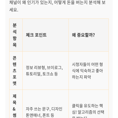
채널이 왜 인기가 있는지, 어떻게 돈을 버는지 분석해 보
세요.
분
석
체크 포인트
왜 중요할까?
항
목
콘
텐
시청자들이 어떤 형
정보 리뷰형, 브이로그,
츠
식에 익숙하고 좋아
튜토리얼, 토크쇼 등
포
하는지 파악
맷
제
목
클릭을 유도하는 핵
&
자주 쓰는 문구, 디자인
심! 알고리즘의 선택
썸
톤앤매너, 폰트 등