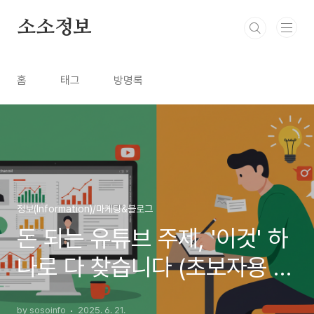
본문 바로가기
소소정보
홈
태그
방명록
정보(Information)/마케팅&블로그
돈 되는 유튜브 주제, '이것' 하
나로 다 찾습니다 (초보자용 벤
치마킹 가이드)
by sosoinfo
2025. 6. 21.