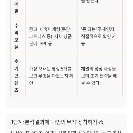
을 받는다.
네
일
수
광고, 제휴마케팅(쿠팡
'돈 되는' 주제인지
익
파트너스 등), 자체 상품
직접적으로 확인 가
모
판매, PPL 등
능
델
초
기
가장 오래된 영상 5개를
채널의 성장 과정을
콘
보고 무엇을 다뤘는지 확
보며 초기 전략을 배
텐
인
울 수 있다.
츠
3단계: 분석 결과에 '나만의 무기' 장착하기 🎨