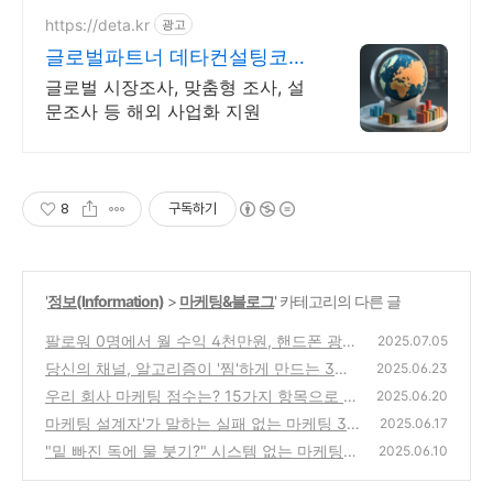
https://deta.kr
광고
글로벌파트너 데타컨설팅코리
아 포춘500대기업 데이터 제공
글로벌 시장조사, 맞춤형 조사, 설
문조사 등 해외 사업화 지원
8
구독하기
'
정보(Information)
>
마케팅&블로그
' 카테고리의 다른 글
팔로워 0명에서 월 수익 4천만원, 핸드폰 광고
2025.07.05
하나로 시작하는 법
당신의 채널, 알고리즘이 '찜'하게 만드는 3가
(1)
2025.06.23
지 비밀 (초보 유튜버 필독)
우리 회사 마케팅 점수는? 15가지 항목으로 진
(7)
2025.06.20
단하는 자가진단 체크리스트
마케팅 설계자'가 말하는 실패 없는 마케팅 3
(6)
2025.06.17
단계 프로세스 (분석, 설계, 구현)
"밑 빠진 독에 물 붓기?" 시스템 없는 마케팅의
(1)
2025.06.10
문제점과 해결책
(6)